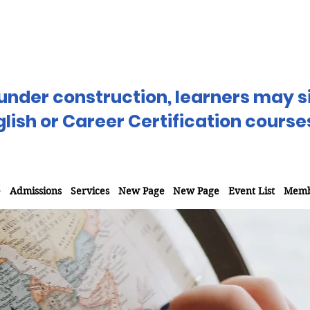
under construction, learners may si
glish or Career Certification course
e
Admissions
Services
New Page
New Page
Event List
Memb