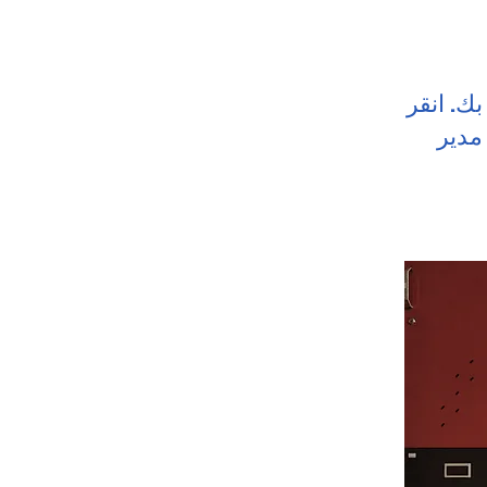
ك. انقر
 مدير