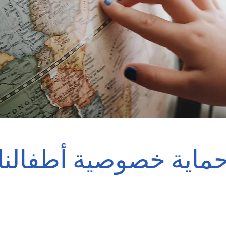
ماية خصوصية أطفالنا
٣٠‏/٩‏/٢٣، ٩:٠٠ م