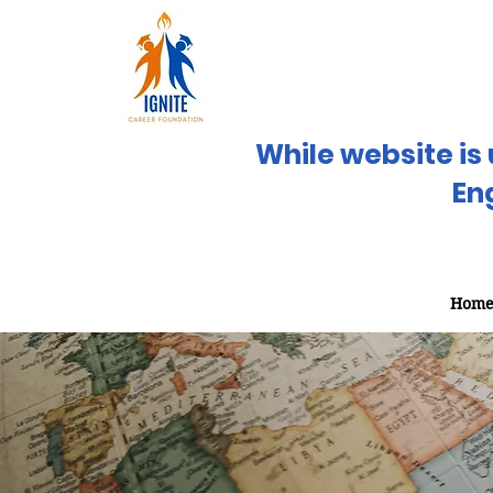
While website is 
En
Hom