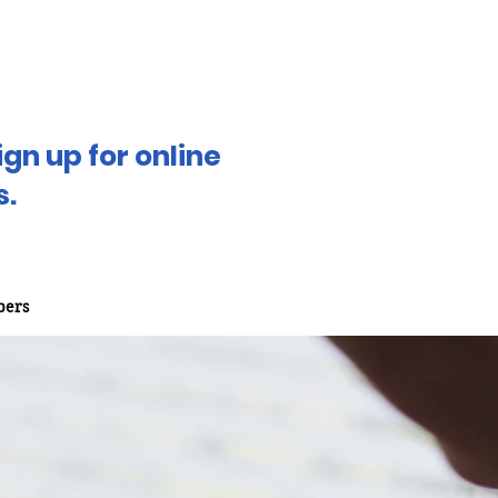
gn up for online
s.
ers