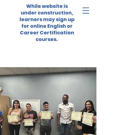
While website is
under construction,
learners may sign up
for online English or
Career Certification
courses.